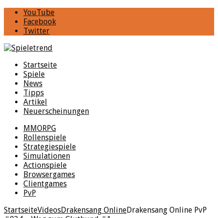
YouTube
Facebook
Twitter
Startseite
Spiele
News
Tipps
Artikel
Neuerscheinungen
MMORPG
Rollenspiele
Strategiespiele
Simulationen
Actionspiele
Browsergames
Clientgames
PvP
Startseite
Videos
Drakensang Online
Drakensang Online PvP