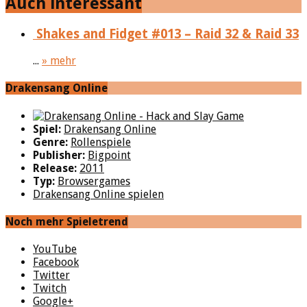
Auch interessant
Shakes and Fidget #013 – Raid 32 & Raid 33
...
» mehr
Drakensang Online
Spiel:
Drakensang Online
Genre:
Rollenspiele
Publisher:
Bigpoint
Release:
2011
Typ:
Browsergames
Drakensang Online spielen
Noch mehr Spieletrend
YouTube
Facebook
Twitter
Twitch
Google+