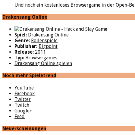
Und noch ein kostenloses Browsergame in der Open-Beta!
Drakensang Online
Spiel:
Drakensang Online
Genre:
Rollenspiele
Publisher:
Bigpoint
Release:
2011
Typ:
Browsergames
Drakensang Online spielen
Noch mehr Spieletrend
YouTube
Facebook
Twitter
Twitch
Google+
Feed
Neuerscheinungen