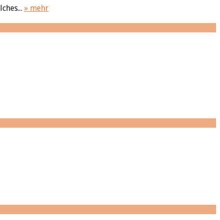
ches...
» mehr