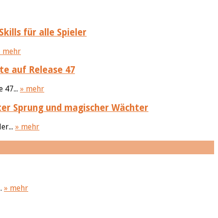
ills für alle Spieler
» mehr
te auf Release 47
 47...
» mehr
ter Sprung und magischer Wächter
er...
» mehr
..
» mehr