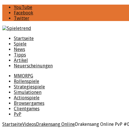
YouTube
Facebook
Twitter
Startseite
Spiele
News
Tipps
Artikel
Neuerscheinungen
MMORPG
Rollenspiele
Strategiespiele
Simulationen
Actionspiele
Browsergames
Clientgames
PvP
Startseite
Videos
Drakensang Online
Drakensang Online PvP #0