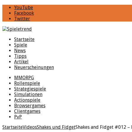
YouTube
Facebook
Twitter
Startseite
Spiele
News
Tipps
Artikel
Neuerscheinungen
MMORPG
Rollenspiele
Strategiespiele
Simulationen
Actionspiele
Browsergames
Clientgames
PvP
Startseite
Videos
Shakes und Fidget
Shakes and Fidget #012 – 