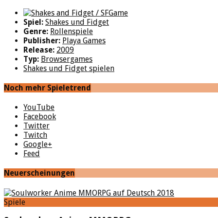
Spiel:
Shakes und Fidget
Genre:
Rollenspiele
Publisher:
Playa Games
Release:
2009
Typ:
Browsergames
Shakes und Fidget spielen
Noch mehr Spieletrend
YouTube
Facebook
Twitter
Twitch
Google+
Feed
Neuerscheinungen
Spiele