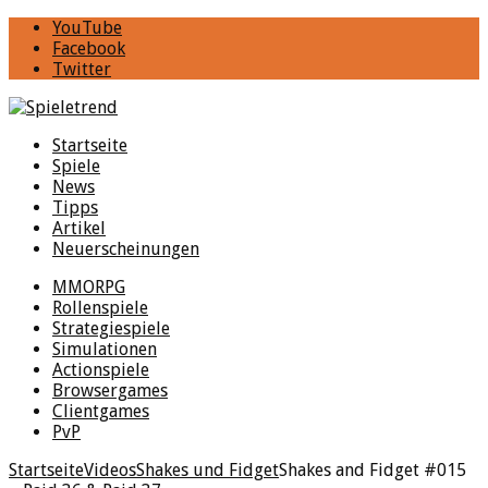
YouTube
Facebook
Twitter
Startseite
Spiele
News
Tipps
Artikel
Neuerscheinungen
MMORPG
Rollenspiele
Strategiespiele
Simulationen
Actionspiele
Browsergames
Clientgames
PvP
Startseite
Videos
Shakes und Fidget
Shakes and Fidget #015