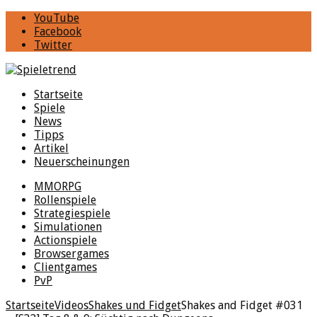
YouTube
Facebook
Twitter
Startseite
Spiele
News
Tipps
Artikel
Neuerscheinungen
MMORPG
Rollenspiele
Strategiespiele
Simulationen
Actionspiele
Browsergames
Clientgames
PvP
Startseite
Videos
Shakes und Fidget
Shakes and Fidget #031