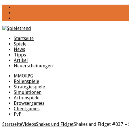
YouTube
Facebook
Twitter
Startseite
Spiele
News
Tipps
Artikel
Neuerscheinungen
MMORPG
Rollenspiele
Strategiespiele
Simulationen
Actionspiele
Browsergames
Clientgames
PvP
Startseite
Videos
Shakes und Fidget
Shakes and Fidget #037 – 5