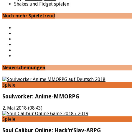
Shakes und Fidget spielen
Noch mehr Spieletrend
YouTube
Facebook
Twitter
Twitch
Google+
Feed
Neuerscheinungen
Spiele
Soulworker: Anime-MMORPG
2. Mai 2018 (08:43)
Spiele
Soul Calibur Online: Hack’n’Slay-ARPG