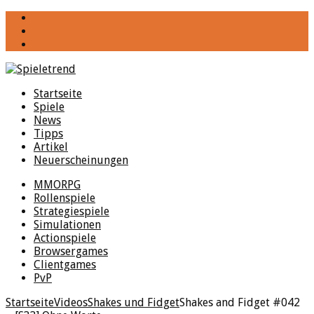
YouTube
Facebook
Twitter
Startseite
Spiele
News
Tipps
Artikel
Neuerscheinungen
MMORPG
Rollenspiele
Strategiespiele
Simulationen
Actionspiele
Browsergames
Clientgames
PvP
Startseite
Videos
Shakes und Fidget
Shakes and Fidget #042