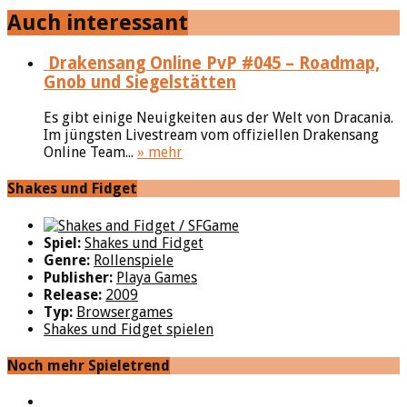
Auch interessant
Drakensang Online PvP #045 – Roadmap,
Gnob und Siegelstätten
Es gibt einige Neuigkeiten aus der Welt von Dracania.
Im jüngsten Livestream vom offiziellen Drakensang
Online Team...
» mehr
Shakes und Fidget
Spiel:
Shakes und Fidget
Genre:
Rollenspiele
Publisher:
Playa Games
Release:
2009
Typ:
Browsergames
Shakes und Fidget spielen
Noch mehr Spieletrend
YouTube