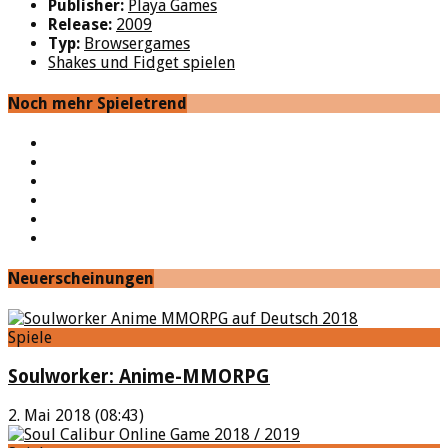
Publisher:
Playa Games
Release:
2009
Typ:
Browsergames
Shakes und Fidget spielen
Noch mehr Spieletrend
YouTube
Facebook
Twitter
Twitch
Google+
Feed
Neuerscheinungen
Spiele
Soulworker: Anime-MMORPG
2. Mai 2018 (08:43)