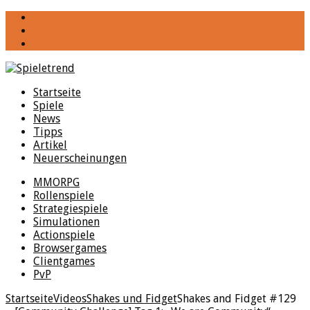
YouTube
Facebook
Twitter
Startseite
Spiele
News
Tipps
Artikel
Neuerscheinungen
MMORPG
Rollenspiele
Strategiespiele
Simulationen
Actionspiele
Browsergames
Clientgames
PvP
Startseite
Videos
Shakes und Fidget
Shakes and Fidget #129