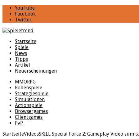
YouTube
Facebook
Twitter
Startseite
Spiele
News
Tipps
Artikel
Neuerscheinungen
MMORPG
Rollenspiele
Strategiespiele
Simulationen
Actionspiele
Browsergames
Clientgames
PvP
Startseite
Videos
SKILL Special Force 2: Gameplay Video zum t