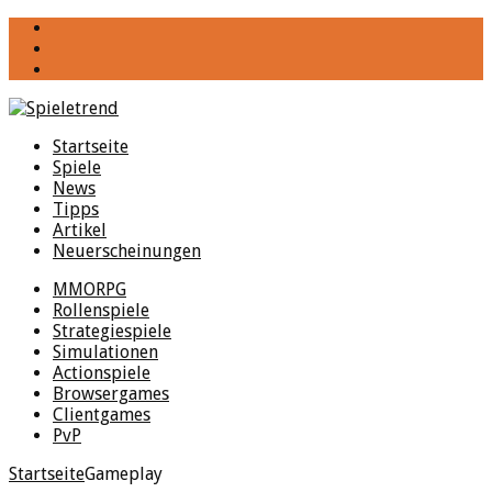
YouTube
Facebook
Twitter
Startseite
Spiele
News
Tipps
Artikel
Neuerscheinungen
MMORPG
Rollenspiele
Strategiespiele
Simulationen
Actionspiele
Browsergames
Clientgames
PvP
Startseite
Gameplay