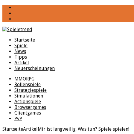
YouTube
Facebook
Twitter
Startseite
Spiele
News
Tipps
Artikel
Neuerscheinungen
MMORPG
Rollenspiele
Strategiespiele
Simulationen
Actionspiele
Browsergames
Clientgames
PvP
Startseite
Artikel
Mir ist langweilig. Was tun? Spiele spielen!