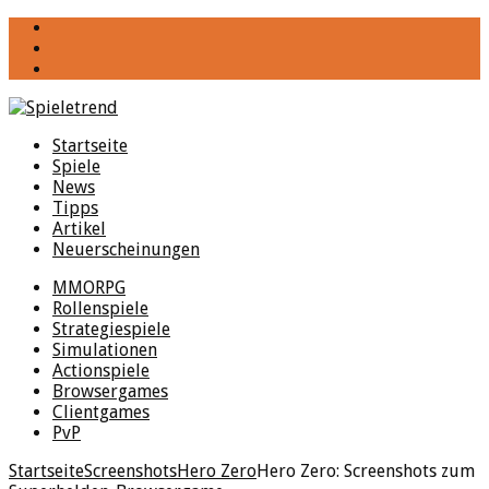
YouTube
Facebook
Twitter
Startseite
Spiele
News
Tipps
Artikel
Neuerscheinungen
MMORPG
Rollenspiele
Strategiespiele
Simulationen
Actionspiele
Browsergames
Clientgames
PvP
Startseite
Screenshots
Hero Zero
Hero Zero: Screenshots zum