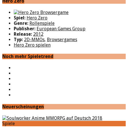
Hero Zero
Spiel:
Hero Zero
Genre:
Rollenspiele
Publisher:
European Games Group
Release:
2012
Typ:
2D-MMOs
,
Browsergames
Hero Zero spielen
Noch mehr Spieletrend
YouTube
Facebook
Twitter
Twitch
Google+
Feed
Neuerscheinungen
Spiele