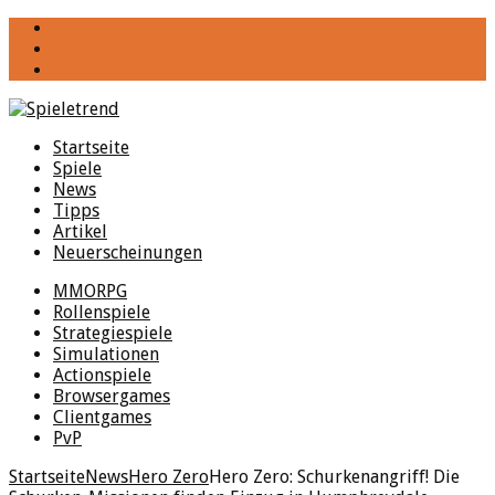
YouTube
Facebook
Twitter
Startseite
Spiele
News
Tipps
Artikel
Neuerscheinungen
MMORPG
Rollenspiele
Strategiespiele
Simulationen
Actionspiele
Browsergames
Clientgames
PvP
Startseite
News
Hero Zero
Hero Zero: Schurkenangriff! Die