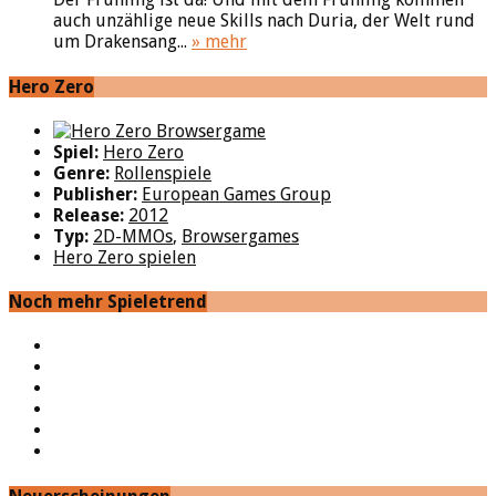
auch unzählige neue Skills nach Duria, der Welt rund
um Drakensang...
» mehr
Hero Zero
Spiel:
Hero Zero
Genre:
Rollenspiele
Publisher:
European Games Group
Release:
2012
Typ:
2D-MMOs
,
Browsergames
Hero Zero spielen
Noch mehr Spieletrend
YouTube
Facebook
Twitter
Twitch
Google+
Feed