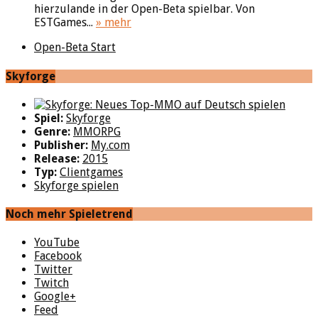
hierzulande in der Open-Beta spielbar. Von
ESTGames...
» mehr
Open-Beta Start
Skyforge
Spiel:
Skyforge
Genre:
MMORPG
Publisher:
My.com
Release:
2015
Typ:
Clientgames
Skyforge spielen
Noch mehr Spieletrend
YouTube
Facebook
Twitter
Twitch
Google+
Feed