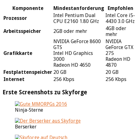
Komponente
Mindestanforderung
Empfohlen
Intel Pentium Dual
Intel Core i5-
Prozessor
CPU E2160 1.80 GHz
4430 3.0 GHz
4GB oder
Arbeitsspeicher
2GB oder mehr
mehr
NVIDIA GeForce 8600
NVIDIA
GTS
GeForce GTX
Grafikkarte
Intel HD Graphics
275
3000
Radeon HD
Radeon HD 4650
4870
Festplattenspeicher
20 GB
20 GB
Internet
256 Kbps
256 Kbps
Erste Screenshots zu Skyforge
Ninja-Sterne
Berserker