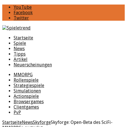
YouTube
Facebook
Twitter
Startseite
Spiele
News
Tipps
Artikel
Neuerscheinungen
MMORPG
Rollenspiele
Strategiespiele
Simulationen
Actionspiele
Browsergames
Clientgames
PvP
Startseite
News
Skyforge
Skyforge: Open-Beta des SciFi-