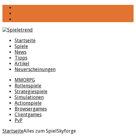
YouTube
Facebook
Twitter
Startseite
Spiele
News
Tipps
Artikel
Neuerscheinungen
MMORPG
Rollenspiele
Strategiespiele
Simulationen
Actionspiele
Browsergames
Clientgames
PvP
Startseite
Alles zum Spiel
Skyforge