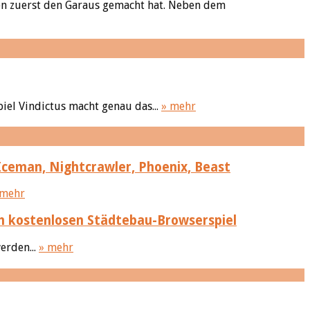
en zuerst den Garaus gemacht hat. Neben dem
iel Vindictus macht genau das...
» mehr
Iceman, Nightcrawler, Phoenix, Beast
 mehr
im kostenlosen Städtebau-Browserspiel
erden...
» mehr