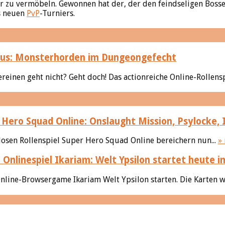
er zu vermöbeln. Gewonnen hat der, der den feindseligen Boss
s neuen
PvP
-Turniers.
tus: Monsterhorden im Dungeongefecht
reinen geht nicht? Geht doch! Das actionreiche Online-Rollensp
Hero Squad Online: Onslaught Mission, Psylocke, 
enlosen Rollenspiel Super Hero Squad Online bereichern nun...
»
Ikariam: Welt Ypsilon startet heute 
line-Browsergame Ikariam Welt Ypsilon starten. Die Karten w