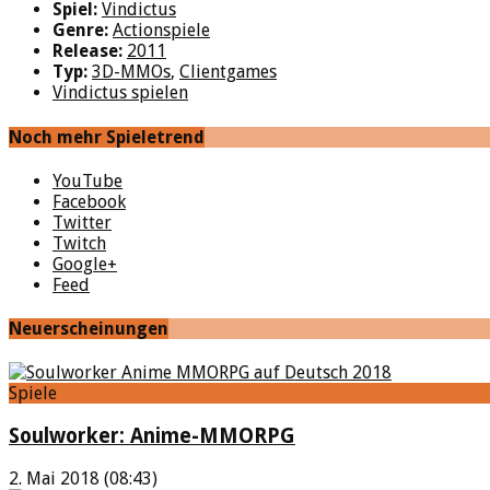
Spiel:
Vindictus
Genre:
Actionspiele
Release:
2011
Typ:
3D-MMOs
,
Clientgames
Vindictus spielen
Noch mehr Spieletrend
YouTube
Facebook
Twitter
Twitch
Google+
Feed
Neuerscheinungen
Spiele
Soulworker: Anime-MMORPG
2. Mai 2018 (08:43)