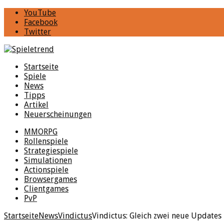
YouTube
Facebook
Twitter
Startseite
Spiele
News
Tipps
Artikel
Neuerscheinungen
MMORPG
Rollenspiele
Strategiespiele
Simulationen
Actionspiele
Browsergames
Clientgames
PvP
Startseite
News
Vindictus
Vindictus: Gleich zwei neue Updates