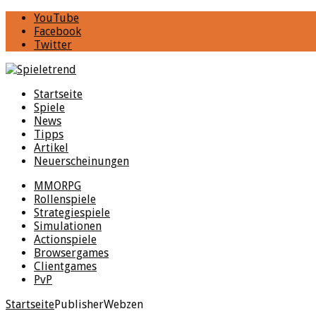
YouTube
Facebook
Twitter
Startseite
Spiele
News
Tipps
Artikel
Neuerscheinungen
MMORPG
Rollenspiele
Strategiespiele
Simulationen
Actionspiele
Browsergames
Clientgames
PvP
Startseite
Publisher
Webzen