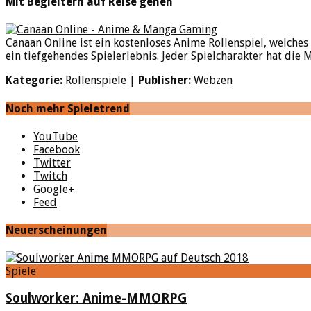
Mit Begleitern auf Reise gehen
Canaan Online ist ein kostenloses Anime Rollenspiel, welche
ein tiefgehendes Spielerlebnis. Jeder Spielcharakter hat die M
Kategorie:
Rollenspiele
|
Publisher:
Webzen
Noch mehr Spieletrend
YouTube
Facebook
Twitter
Twitch
Google+
Feed
Neuerscheinungen
Spiele
Soulworker: Anime-MMORPG