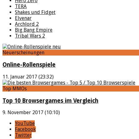
Hero Zero
TERA
Shakes und Fidget
Elvenar
Archlord 2
Big Bang Empire
Tribal Wars 2
Neuerscheinungen
Online-Rollenspiele
11. Januar 2017 (23:32)
Top MMOs
Top 10 Browsergames im Vergleich
9. November 2017 (10:10)
YouTube
Facebook
Twitter