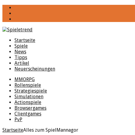
YouTube
Facebook
Twitter
Startseite
Spiele
News
Tipps
Artikel
Neuerscheinungen
MMORPG
Rollenspiele
Strategiespiele
Simulationen
Actionspiele
Browsergames
Clientgames
PvP
Startseite
Alles zum Spiel
Mannagor