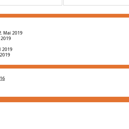
2. Mai 2019
l 2019
il 2019
 2019