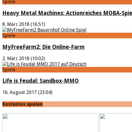
Spiele
Heavy Metal Machines: Actionreiches MOBA-Spie
8. März 2018 (16:51)
Spiele
MyFreeFarm2: Die Online-Farm
2. März 2018 (10:02)
Spiele
Life is Feudal: Sandbox-MMO
16. August 2017 (23:04)
Kostenlos spielen