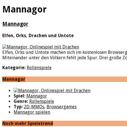
Mannagor
Mannagor
Elfen, Orks, Drachen und Untote
Elfen, Orks und Untote machen sich im kostenlosen Browser
Miteinander unter den Völkern fehlt jede Spur. Drei große Zo
Kategorie:
Rollenspiele
Mannagor
Spiel:
Mannagor
Genre:
Rollenspiele
Typ:
2D-MMOs
,
Browsergames
Mannagor spielen
Noch mehr Spieletrend