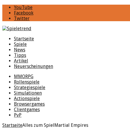
YouTube
Facebook
Twitter
Startseite
Spiele
News
Tipps
Artikel
Neuerscheinungen
MMORPG
Rollenspiele
Strategiespiele
Simulationen
Actionspiele
Browsergames
Clientgames
PvP
Startseite
Alles zum Spiel
Martial Empires