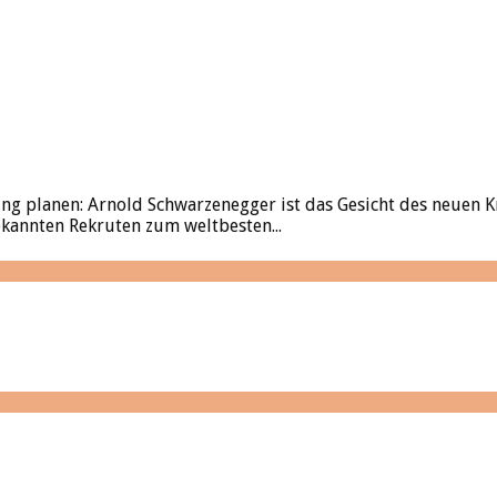
 planen: Arnold Schwarzenegger ist das Gesicht des neuen Kr
ekannten Rekruten zum weltbesten...