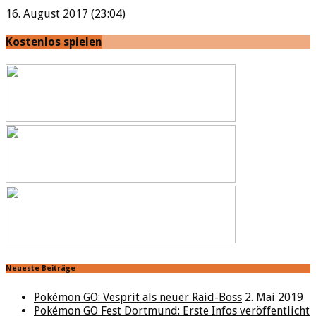
16. August 2017 (23:04)
Kostenlos spielen
Neueste Beiträge
Pokémon GO: Vesprit als neuer Raid-Boss
2. Mai 2019
Pokémon GO Fest Dortmund: Erste Infos veröffentlicht