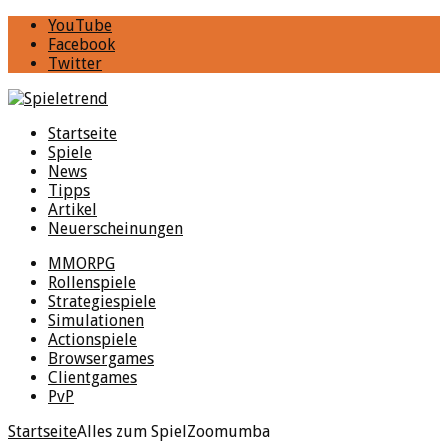
YouTube
Facebook
Twitter
Startseite
Spiele
News
Tipps
Artikel
Neuerscheinungen
MMORPG
Rollenspiele
Strategiespiele
Simulationen
Actionspiele
Browsergames
Clientgames
PvP
Startseite
Alles zum Spiel
Zoomumba