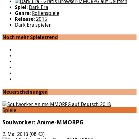
Spiel:
Dark Era
Genre:
Rollenspiele
Release:
2015
Dark Era spielen
Noch mehr Spieletrend
YouTube
Facebook
Twitter
Twitch
Google+
Feed
Neuerscheinungen
Spiele
Soulworker: Anime-MMORPG
2. Mai 2018 (08:43)