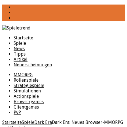
YouTube
Facebook
Twitter
Startseite
Spiele
News
Tipps
Artikel
Neuerscheinungen
MMORPG
Rollenspiele
Strategiespiele
Simulationen
Actionspiele
Browsergames
Clientgames
PvP
Startseite
Spiele
Dark Era
Dark Era: Neues Browser-MMORPG