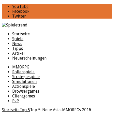
YouTube
Facebook
Twitter
Startseite
Spiele
News
Tipps
Artikel
Neuerscheinungen
MMORPG
Rollenspiele
Strategiespiele
Simulationen
Actionspiele
Browsergames
Clientgames
PvP
Startseite
Top 5
Top 5: Neue Asia-MMORPGs 2016