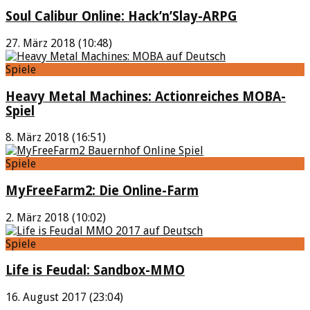
Soul Calibur Online: Hack’n’Slay-ARPG
27. März 2018 (10:48)
Spiele
Heavy Metal Machines: Actionreiches MOBA-
Spiel
8. März 2018 (16:51)
Spiele
MyFreeFarm2: Die Online-Farm
2. März 2018 (10:02)
Spiele
Life is Feudal: Sandbox-MMO
16. August 2017 (23:04)