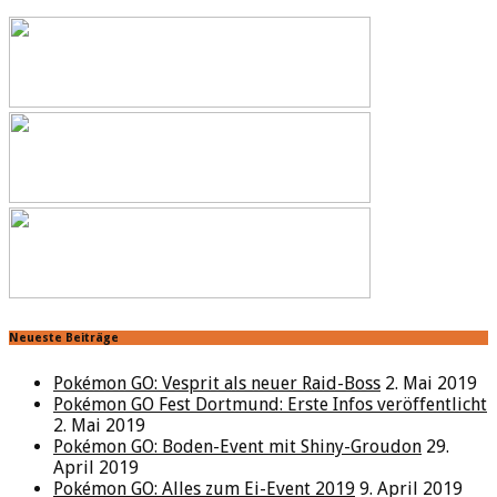
Neueste Beiträge
Pokémon GO: Vesprit als neuer Raid-Boss
2. Mai 2019
Pokémon GO Fest Dortmund: Erste Infos veröffentlicht
2. Mai 2019
Pokémon GO: Boden-Event mit Shiny-Groudon
29.
April 2019
Pokémon GO: Alles zum Ei-Event 2019
9. April 2019