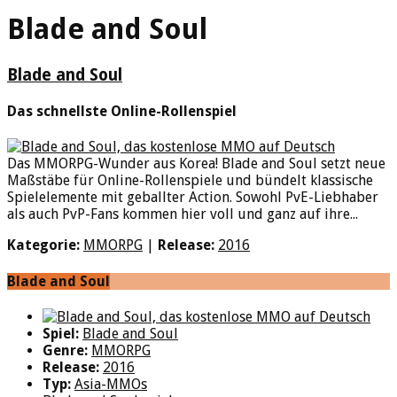
Blade and Soul
Blade and Soul
Das schnellste Online-Rollenspiel
Das MMORPG-Wunder aus Korea! Blade and Soul setzt neue
Maßstäbe für Online-Rollenspiele und bündelt klassische
Spielelemente mit geballter Action. Sowohl PvE-Liebhaber
als auch PvP-Fans kommen hier voll und ganz auf ihre...
Kategorie:
MMORPG
|
Release:
2016
Blade and Soul
Spiel:
Blade and Soul
Genre:
MMORPG
Release:
2016
Typ:
Asia-MMOs