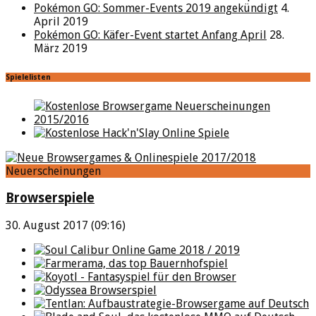
Pokémon GO: Sommer-Events 2019 angekündigt
4.
April 2019
Pokémon GO: Käfer-Event startet Anfang April
28.
März 2019
Spielelisten
Neuerscheinungen
Browserspiele
30. August 2017 (09:16)