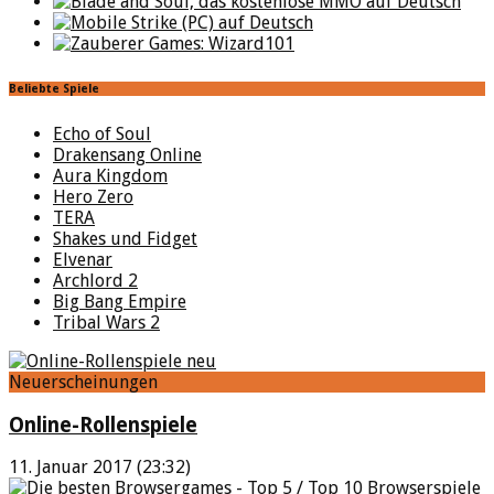
Beliebte Spiele
Echo of Soul
Drakensang Online
Aura Kingdom
Hero Zero
TERA
Shakes und Fidget
Elvenar
Archlord 2
Big Bang Empire
Tribal Wars 2
Neuerscheinungen
Online-Rollenspiele
11. Januar 2017 (23:32)