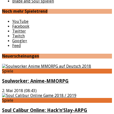
Blade and Soul spielen
Noch mehr Spieletrend
YouTube
Facebook
Twitter
Twitch
Google+
Feed
Neuerscheinungen
Spiele
Soulworker: Anime-MMORPG
2. Mai 2018 (08:43)
Spiele
Soul Calibur Online: Hack’n’Slay-ARPG