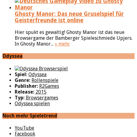
Ghosty Manor: Das neue Gruselspiel für
Geisterfreunde ist online
Hier spukt es gewaltig! Ghosty Manor ist das neue
Browsergame der Bamberger Spieleschmiede Upjers.
In Ghosty Manor...
» mehr
Odyssea
Spiel:
Odyssea
Genre:
Rollenspiele
Publisher:
R2Games
Release:
2015
Typ:
Browsergames
Odyssea spielen
Noch mehr Spieletrend
YouTube
Facebook