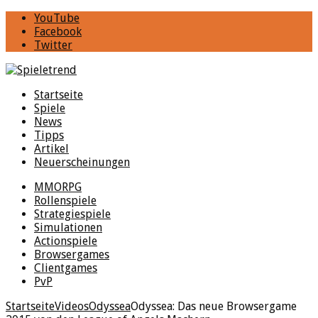
YouTube
Facebook
Twitter
Startseite
Spiele
News
Tipps
Artikel
Neuerscheinungen
MMORPG
Rollenspiele
Strategiespiele
Simulationen
Actionspiele
Browsergames
Clientgames
PvP
Startseite
Videos
Odyssea
Odyssea: Das neue Browsergame