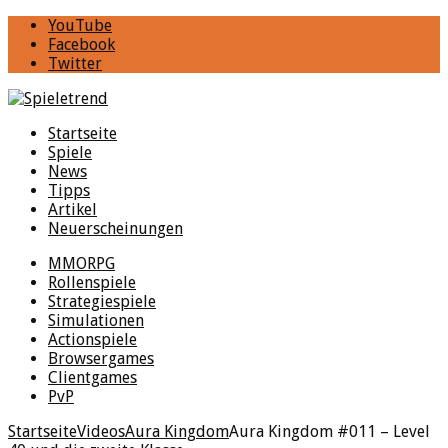
YouTube
Facebook
Twitter
Startseite
Spiele
News
Tipps
Artikel
Neuerscheinungen
MMORPG
Rollenspiele
Strategiespiele
Simulationen
Actionspiele
Browsergames
Clientgames
PvP
Startseite
Videos
Aura Kingdom
Aura Kingdom #011 – Level