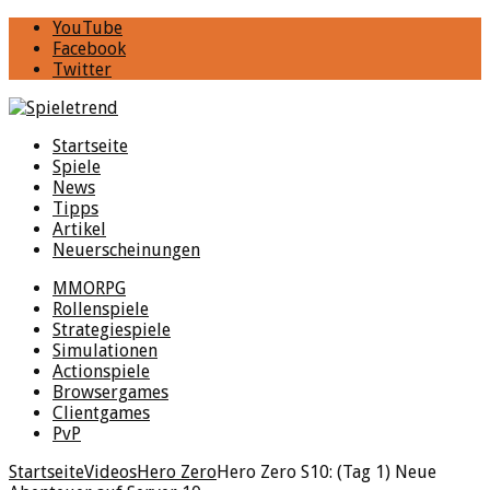
YouTube
Facebook
Twitter
Startseite
Spiele
News
Tipps
Artikel
Neuerscheinungen
MMORPG
Rollenspiele
Strategiespiele
Simulationen
Actionspiele
Browsergames
Clientgames
PvP
Startseite
Videos
Hero Zero
Hero Zero S10: (Tag 1) Neue