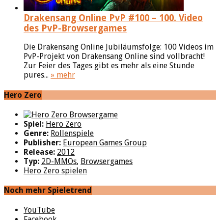
Drakensang Online PvP #100 – 100. Video
des PvP-Browsergames
Die Drakensang Online Jubiläumsfolge: 100 Videos im
PvP-Projekt von Drakensang Online sind vollbracht!
Zur Feier des Tages gibt es mehr als eine Stunde
pures...
» mehr
Hero Zero
Spiel:
Hero Zero
Genre:
Rollenspiele
Publisher:
European Games Group
Release:
2012
Typ:
2D-MMOs
,
Browsergames
Hero Zero spielen
Noch mehr Spieletrend
YouTube
Facebook