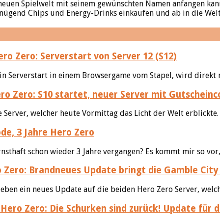
r neuen Spielwelt mit seinem gewünschten Namen anfangen kan
enügend Chips und Energy-Drinks einkaufen und ab in die Wel
ro Zero: Serverstart von Server 12 (S12)
in Serverstart in einem Browsergame vom Stapel, wird direkt n
o Zero: S10 startet, neuer Server mit Gutscheinc
e Server, welcher heute Vormittag das Licht der Welt erblickte
de, 3 Jahre Hero Zero
thaft schon wieder 3 Jahre vergangen? Es kommt mir so vor, al
 Zero: Brandneues Update bringt die Gamble City
soeben ein neues Update auf die beiden Hero Zero Server, welch
Hero Zero: Die Schurken sind zurück! Update für 