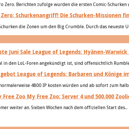
o Zero. Berichten zufolge wurden die ersten Comic-Schurken w
Zero: Schurkenangriff! Die Schurken-Missionen f
 Schurken die Zonen um den Big Crumble. Durch das neueste U
League of Legends: Hyänen-Warwick im 
l in den LoL-Foren angekündigt ist, sind offensichtlich Rumble
League of Legends: Barbaren und Könige im 
 normalerweise 4800 IP kosten würden und ab sofort zum halbe
My Free Zoo: Server 4 und 500.000 Zooli
er weiter an. Sieben Wochen nach dem offiziellen Start des...