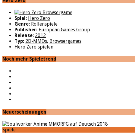
Hero Zero
Spiel:
Hero Zero
Genre:
Rollenspiele
Publisher:
European Games Group
Release:
2012
Typ:
2D-MMOs
,
Browsergames
Hero Zero spielen
Noch mehr Spieletrend
YouTube
Facebook
Twitter
Twitch
Google+
Feed
Neuerscheinungen
Spiele