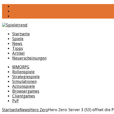
YouTube
Facebook
Twitter
Startseite
Spiele
News
Tipps
Artikel
Neuerscheinungen
MMORPG
Rollenspiele
Strategiespiele
Simulationen
Actionspiele
Browsergames
Clientgames
PvP
Startseite
News
Hero Zero
Hero Zero: Server 3 (S3) öffnet die 