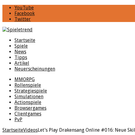
YouTube
Facebook
Twitter
Startseite
Spiele
News
Tipps
Artikel
Neuerscheinungen
MMORPG
Rollenspiele
Strategiespiele
Simulationen
Actionspiele
Browsergames
Clientgames
PvP
Startseite
Videos
Let’s Play Drakensang Online #016: Neue Ski