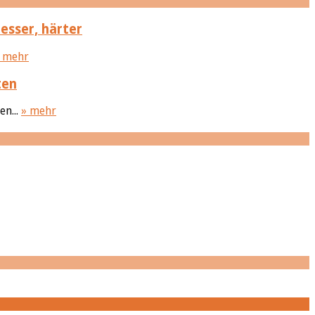
besser, härter
 mehr
ten
en...
» mehr