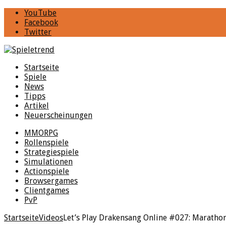
YouTube
Facebook
Twitter
Startseite
Spiele
News
Tipps
Artikel
Neuerscheinungen
MMORPG
Rollenspiele
Strategiespiele
Simulationen
Actionspiele
Browsergames
Clientgames
PvP
Startseite
Videos
Let’s Play Drakensang Online #027: Maratho