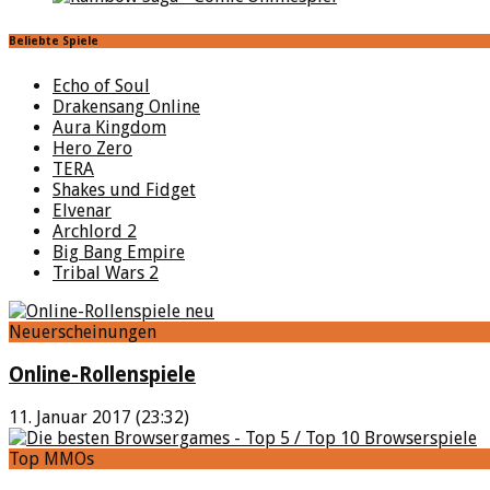
Beliebte Spiele
Echo of Soul
Drakensang Online
Aura Kingdom
Hero Zero
TERA
Shakes und Fidget
Elvenar
Archlord 2
Big Bang Empire
Tribal Wars 2
Neuerscheinungen
Online-Rollenspiele
11. Januar 2017 (23:32)
Top MMOs