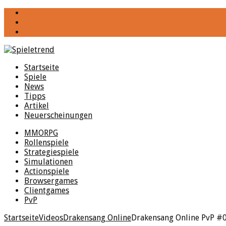
YouTube
Facebook
Twitter
Startseite
Spiele
News
Tipps
Artikel
Neuerscheinungen
MMORPG
Rollenspiele
Strategiespiele
Simulationen
Actionspiele
Browsergames
Clientgames
PvP
Startseite
Videos
Drakensang Online
Drakensang Online PvP #