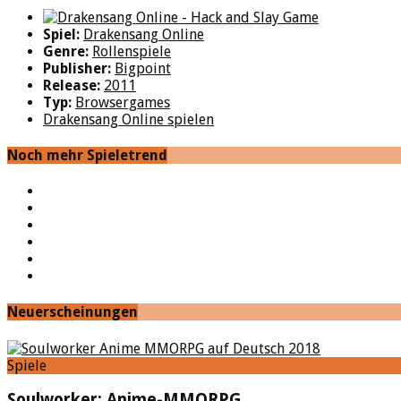
Spiel:
Drakensang Online
Genre:
Rollenspiele
Publisher:
Bigpoint
Release:
2011
Typ:
Browsergames
Drakensang Online spielen
Noch mehr Spieletrend
YouTube
Facebook
Twitter
Twitch
Google+
Feed
Neuerscheinungen
Spiele
Soulworker: Anime-MMORPG