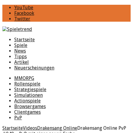
YouTube
Facebook
Twitter
Startseite
Spiele
News
Tipps
Artikel
Neuerscheinungen
MMORPG
Rollenspiele
Strategiespiele
Simulationen
Actionspiele
Browsergames
Clientgames
PvP
Startseite
Videos
Drakensang Online
Drakensang Online PvP