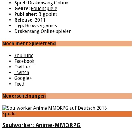
Spiel:
Drakensang Online
Genre:
Rollenspiele
Publisher:
Bigpoint
Release:
2011
Typ:
Browsergames
Drakensang Online spielen
Noch mehr Spieletrend
YouTube
Facebook
Twitter
Twitch
Google+
Feed
Neuerscheinungen
Spiele
Soulworker: Anime-MMORPG