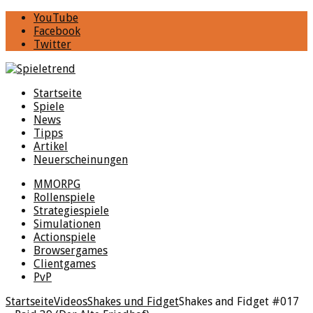
YouTube
Facebook
Twitter
Startseite
Spiele
News
Tipps
Artikel
Neuerscheinungen
MMORPG
Rollenspiele
Strategiespiele
Simulationen
Actionspiele
Browsergames
Clientgames
PvP
Startseite
Videos
Shakes und Fidget
Shakes and Fidget #017