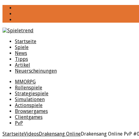
YouTube
Facebook
Twitter
Startseite
Spiele
News
Tipps
Artikel
Neuerscheinungen
MMORPG
Rollenspiele
Strategiespiele
Simulationen
Actionspiele
Browsergames
Clientgames
PvP
Startseite
Videos
Drakensang Online
Drakensang Online PvP #0