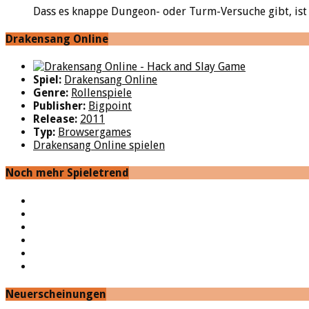
Dass es knappe Dungeon- oder Turm-Versuche gibt, ist i
Drakensang Online
Spiel:
Drakensang Online
Genre:
Rollenspiele
Publisher:
Bigpoint
Release:
2011
Typ:
Browsergames
Drakensang Online spielen
Noch mehr Spieletrend
YouTube
Facebook
Twitter
Twitch
Google+
Feed
Neuerscheinungen