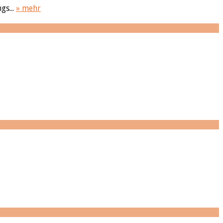
gs...
» mehr