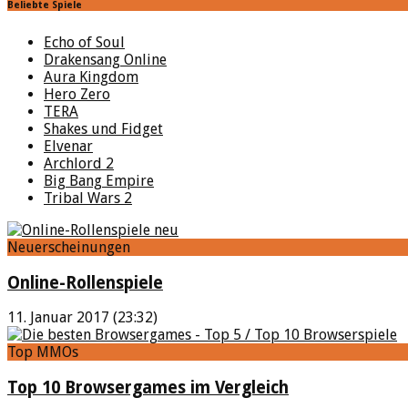
Beliebte Spiele
Echo of Soul
Drakensang Online
Aura Kingdom
Hero Zero
TERA
Shakes und Fidget
Elvenar
Archlord 2
Big Bang Empire
Tribal Wars 2
Neuerscheinungen
Online-Rollenspiele
11. Januar 2017 (23:32)
Top MMOs
Top 10 Browsergames im Vergleich