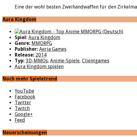
Eine der wohl besten Zweihandwaffen für den Zirkelmagie
Aura Kingdom
Spiel:
Aura Kingdom
Genre:
MMORPG
Publisher:
Aeria Games
Release:
2014
Typ:
3D-MMOs
,
Anime-Spiele
,
Clientgames
Aura Kingdom spielen
Noch mehr Spieletrend
YouTube
Facebook
Twitter
Twitch
Google+
Feed
Neuerscheinungen