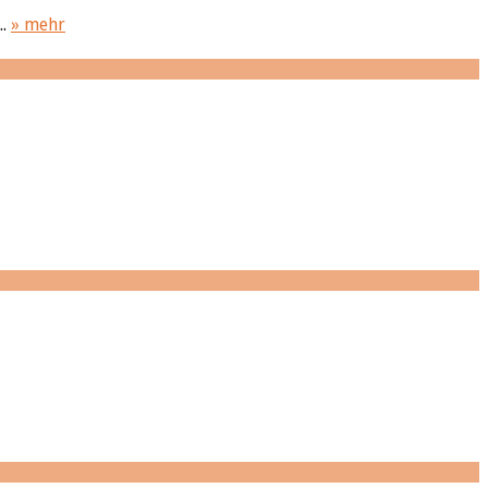
..
» mehr