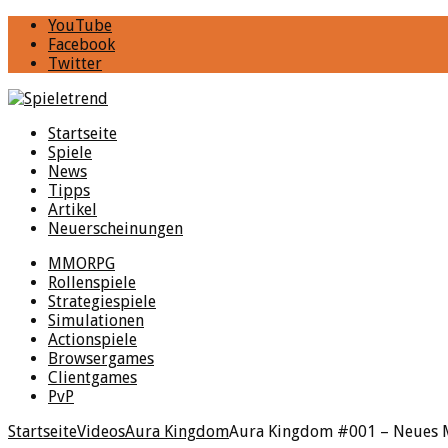
YouTube
Facebook
Twitter
Startseite
Spiele
News
Tipps
Artikel
Neuerscheinungen
MMORPG
Rollenspiele
Strategiespiele
Simulationen
Actionspiele
Browsergames
Clientgames
PvP
Startseite
Videos
Aura Kingdom
Aura Kingdom #001 – Neues