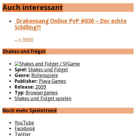
Auch interessant
Drakensang Online PvP #030 – Der echte
Schilling?!
...
» mehr
Shakes und Fidget
Spiel:
Shakes und Fidget
Genre:
Rollenspiele
Publisher:
Playa Games
Release:
2009
Typ:
Browsergames
Shakes und Fidget spielen
Noch mehr Spieletrend
YouTube
Facebook
Twitter