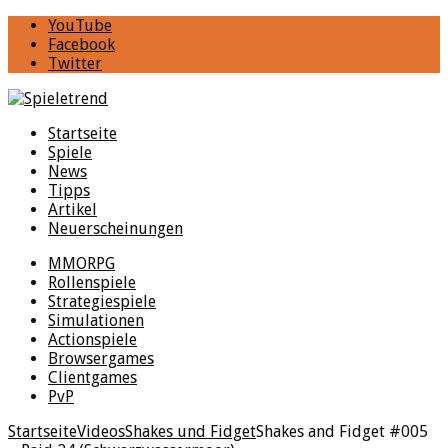
YouTube
Facebook
Twitter
Startseite
Spiele
News
Tipps
Artikel
Neuerscheinungen
MMORPG
Rollenspiele
Strategiespiele
Simulationen
Actionspiele
Browsergames
Clientgames
PvP
Startseite
Videos
Shakes und Fidget
Shakes and Fidget #005