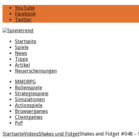
YouTube
Facebook
Twitter
Startseite
Spiele
News
Tipps
Artikel
Neuerscheinungen
MMORPG
Rollenspiele
Strategiespiele
Simulationen
Actionspiele
Browsergames
Clientgames
PvP
Startseite
Videos
Shakes und Fidget
Shakes and Fidget #048 – 