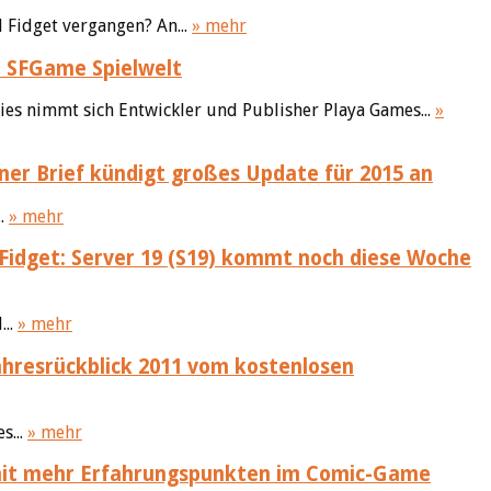
 Fidget vergangen? An...
» mehr
e SFGame Spielwelt
ies nimmt sich Entwickler und Publisher Playa Games...
»
ner Brief kündigt großes Update für 2015 an
..
» mehr
Fidget: Server 19 (S19) kommt noch diese Woche
...
» mehr
ahresrückblick 2011 vom kostenlosen
s...
» mehr
mit mehr Erfahrungspunkten im Comic-Game