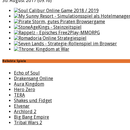
30. August 2017 (09:16)
Beliebte Spiele
Echo of Soul
Drakensang Online
Aura Kingdom
Hero Zero
TERA
Shakes und Fidget
Elvenar
Archlord 2
Big Bang Empire
Tribal Wars 2