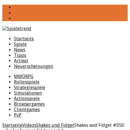
YouTube
Facebook
Twitter
Startseite
Spiele
News
Tipps
Artikel
Neuerscheinungen
MMORPG
Rollenspiele
Strategiespiele
Simulationen
Actionspiele
Browsergames
Clientgames
PvP
Startseite
Videos
Shakes und Fidget
Shakes and Fidget #050