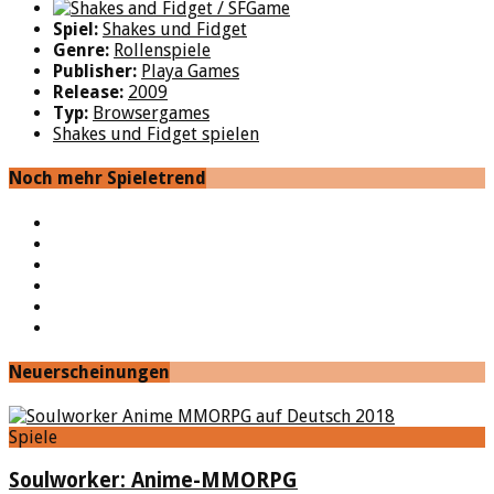
Spiel:
Shakes und Fidget
Genre:
Rollenspiele
Publisher:
Playa Games
Release:
2009
Typ:
Browsergames
Shakes und Fidget spielen
Noch mehr Spieletrend
YouTube
Facebook
Twitter
Twitch
Google+
Feed
Neuerscheinungen
Spiele
Soulworker: Anime-MMORPG