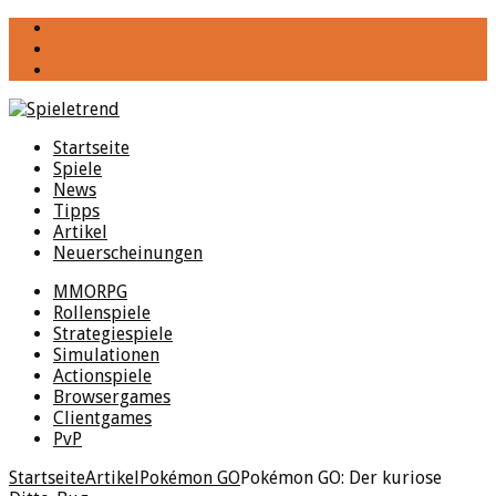
YouTube
Facebook
Twitter
Startseite
Spiele
News
Tipps
Artikel
Neuerscheinungen
MMORPG
Rollenspiele
Strategiespiele
Simulationen
Actionspiele
Browsergames
Clientgames
PvP
Startseite
Artikel
Pokémon GO
Pokémon GO: Der kuriose