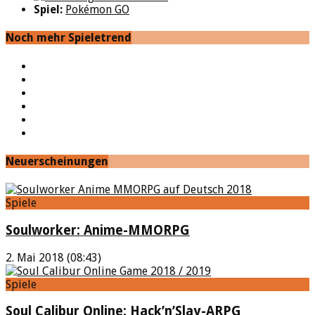
Spiel:
Pokémon GO
Noch mehr Spieletrend
YouTube
Facebook
Twitter
Twitch
Google+
Feed
Neuerscheinungen
Spiele
Soulworker: Anime-MMORPG
2. Mai 2018 (08:43)
Spiele
Soul Calibur Online: Hack’n’Slay-ARPG