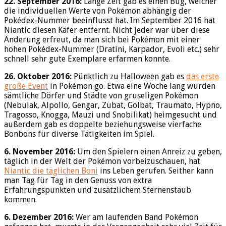
22. September 2016:
Lange Zeit gab es einen Bug, welcher
die individuellen Werte von Pokémon abhängig der
Pokédex-Nummer beeinflusst hat. Im September 2016 hat
Niantic diesen Käfer entfernt. Nicht jeder war über diese
Änderung erfreut, da man sich bei Pokémon mit einer
hohen Pokédex-Nummer (Dratini, Karpador, Evoli etc.) sehr
schnell sehr gute Exemplare erfarmen konnte.
26. Oktober 2016:
Pünktlich zu Halloween gab es
das erste
große Event
in Pokémon go. Etwa eine Woche lang wurden
sämtliche Dörfer und Städte von gruseligen Pokémon
(Nebulak, Alpollo, Gengar, Zubat, Golbat, Traumato, Hypno,
Tragosso, Knogga, Mauzi und Snobilikat) heimgesucht und
außerdem gab es doppelte beziehungsweise vierfache
Bonbons für diverse Tätigkeiten im Spiel.
6. November 2016:
Um den Spielern einen Anreiz zu geben,
täglich in der Welt der Pokémon vorbeizuschauen, hat
Niantic die täglichen Boni
ins Leben gerufen. Seither kann
man Tag für Tag in den Genuss von extra
Erfahrungspunkten und zusätzlichem Sternenstaub
kommen.
6. Dezember 2016:
Wer am laufenden Band Pokémon