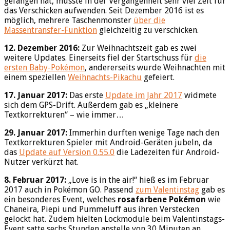
gefangen hat, musste in der Vergangenheit sehr viel Zeit für
das Verschicken aufwenden. Seit Dezember 2016 ist es
möglich, mehrere Taschenmonster
über die
Massentransfer-Funktion
gleichzeitig zu verschicken.
12. Dezember 2016:
Zur Weihnachtszeit gab es zwei
weitere Updates. Einerseits fiel der Startschuss für
die
ersten Baby-Pokémon
, andererseits wurde Weihnachten mit
einem speziellen
Weihnachts-Pikachu
gefeiert.
17. Januar 2017:
Das erste
Update im Jahr 2017
widmete
sich dem GPS-Drift. Außerdem gab es „kleinere
Textkorrekturen“ – wie immer…
29. Januar 2017:
Immerhin durften wenige Tage nach den
Textkorrekturen Spieler mit Android-Geräten jubeln, da
das
Update auf Version 0.55.0
die Ladezeiten für Android-
Nutzer verkürzt hat.
8. Februar 2017:
„Love is in the air!“ hieß es im Februar
2017 auch in Pokémon GO. Passend
zum Valentinstag
gab es
ein besonderes Event, welches
rosafarbene Pokémon
wie
Chaneira, Piepi und Pummeluff aus ihren Verstecken
gelockt hat. Zudem hielten Lockmodule beim Valentinstags-
Event satte sechs Stunden anstelle von 30 Minuten an.