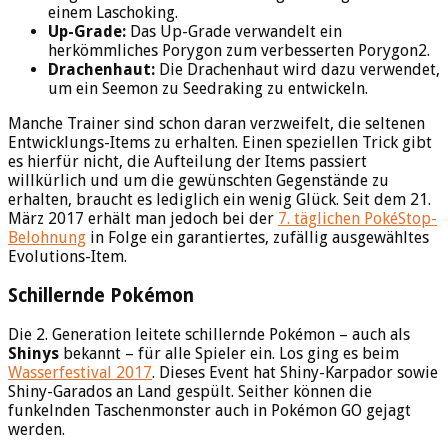
einem Laschoking.
Up-Grade:
Das Up-Grade verwandelt ein
herkömmliches Porygon zum verbesserten Porygon2.
Drachenhaut:
Die Drachenhaut wird dazu verwendet,
um ein Seemon zu Seedraking zu entwickeln.
Manche Trainer sind schon daran verzweifelt, die seltenen
Entwicklungs-Items zu erhalten. Einen speziellen Trick gibt
es hierfür nicht, die Aufteilung der Items passiert
willkürlich und um die gewünschten Gegenstände zu
erhalten, braucht es lediglich ein wenig Glück. Seit dem 21.
März 2017 erhält man jedoch bei der
7. täglichen PokéStop-
Belohnung
in Folge ein garantiertes, zufällig ausgewähltes
Evolutions-Item.
Schillernde Pokémon
Die 2. Generation leitete schillernde Pokémon – auch als
Shinys
bekannt – für alle Spieler ein. Los ging es beim
Wasserfestival 2017
. Dieses Event hat Shiny-Karpador sowie
Shiny-Garados an Land gespült. Seither können die
funkelnden Taschenmonster auch in Pokémon GO gejagt
werden.