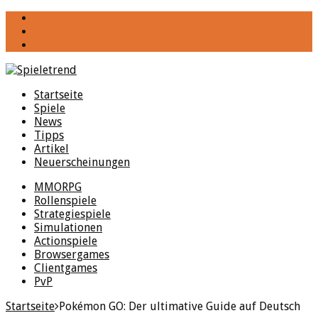
YouTube
Facebook
Twitter
Startseite
Spiele
News
Tipps
Artikel
Neuerscheinungen
MMORPG
Rollenspiele
Strategiespiele
Simulationen
Actionspiele
Browsergames
Clientgames
PvP
Startseite
Pokémon GO: Der ultimative Guide auf Deutsch