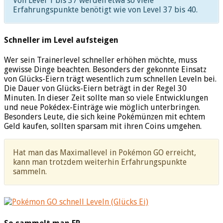
Von Level 1 bis 37 werden etwa so viele
Erfahrungspunkte benötigt wie von Level 37 bis 40.
19
25.000
185.000
20
25.000
210.000
Hyperbälle
21
50.000
260.000
Schneller im Level aufsteigen
22
75.000
335.000
23
100.000
435.000
Wer sein Trainerlevel schneller erhöhen möchte, muss
24
125.000
560.000
gewisse Dinge beachten. Besonders der gekonnte Einsatz
von Glücks-Eiern trägt wesentlich zum schnellen Leveln bei.
25
150.000
710.000
Top-Tränke
Die Dauer von Glücks-Eiern beträgt in der Regel 30
26
190.000
900.000
Minuten. In dieser Zeit sollte man so viele Entwicklungen
27
200.000
1.100.000
und neue Pokédex-Einträge wie möglich unterbringen.
28
250.000
1.350.000
Besonders Leute, die sich keine Pokémünzen mit echtem
29
300.000
1.650.000
Geld kaufen, sollten sparsam mit ihren Coins umgehen.
30
350.000
2.000.000
Top-Beleber
31
500.000
2.500.000
Hat man das Maximallevel in Pokémon GO erreicht,
32
500.000
3.000.000
kann man trotzdem weiterhin Erfahrungspunkte
33
750.000
3.750.000
sammeln.
34
1.000.000
4.750.000
35
1.250.000
6.000.000
36
1.500.000
7.500.000
37
2.000.000
9.500.000