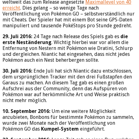
weltweit das zum Release angesetzte
Maximallevel von 40
erreicht
. Dies gelang – so wenige Tage nach
Veröffentlichung von Pokémon GO – selbstverständlich nur
mit Cheats. Der Spieler hat mit einem Bot seine GPS-Daten
manipuliert und tausende PokéStops pro Stunde gedreht.
29. Juli 2016:
24 Tage nach Release des Spiels gab es
die
erste Neständerung
. Wichtig hierbei war vor allem die
Entfernung von Nestern mit Pokémon wie Dratini, Schlurp
und dergleichen. Niantic hat eingesehen, dass nicht jedes
Pokémon auch ein Nest beherbergen sollte.
30. Juli 2016:
Ende Juli hat sich Niantic dazu entschlossen,
dem ursprünglichen Tracker mit den drei Fußstapfen den
Garaus zu machen. An diesem Tag gab es einen großen
Aufschrei aus der Community, denn das Aufspüren von
Pokémon war auf herkömmliche Art und Weise praktisch
nicht mehr möglich.
10. September 2016:
Um eine weitere Möglichkeit
anzubieten, Bonbons für bestimmte Pokémon zu sammeln,
wurde zwei Monate nach der Veröffentlichung von
Pokémon GO das
Kumpel-System
eingeführt.