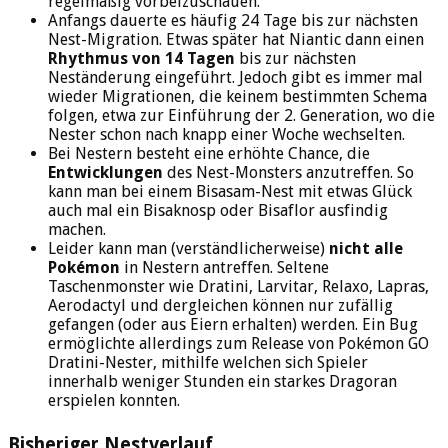
regelmäßig vorbeizuschauen.
Anfangs dauerte es häufig 24 Tage bis zur nächsten
Nest-Migration. Etwas später hat Niantic dann einen
Rhythmus von 14 Tagen
bis zur nächsten
Neständerung eingeführt. Jedoch gibt es immer mal
wieder Migrationen, die keinem bestimmten Schema
folgen, etwa zur Einführung der 2. Generation, wo die
Nester schon nach knapp einer Woche wechselten.
Bei Nestern besteht eine erhöhte Chance, die
Entwicklungen
des Nest-Monsters anzutreffen. So
kann man bei einem Bisasam-Nest mit etwas Glück
auch mal ein Bisaknosp oder Bisaflor ausfindig
machen.
Leider kann man (verständlicherweise)
nicht alle
Pokémon
in Nestern antreffen. Seltene
Taschenmonster wie Dratini, Larvitar, Relaxo, Lapras,
Aerodactyl und dergleichen können nur zufällig
gefangen (oder aus Eiern erhalten) werden. Ein Bug
ermöglichte allerdings zum Release von Pokémon GO
Dratini-Nester, mithilfe welchen sich Spieler
innerhalb weniger Stunden ein starkes Dragoran
erspielen konnten.
Bisheriger Nestverlauf