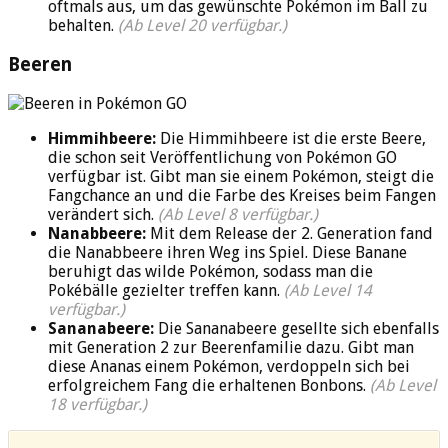
oftmals aus, um das gewünschte Pokémon im Ball zu
behalten.
(Ab Level 20 verfügbar.)
Beeren
Himmihbeere:
Die Himmihbeere ist die erste Beere,
die schon seit Veröffentlichung von Pokémon GO
verfügbar ist. Gibt man sie einem Pokémon, steigt die
Fangchance an und die Farbe des Kreises beim Fangen
verändert sich.
(Ab Level 8 verfügbar.)
Nanabbeere:
Mit dem Release der 2. Generation fand
die Nanabbeere ihren Weg ins Spiel. Diese Banane
beruhigt das wilde Pokémon, sodass man die
Pokébälle gezielter treffen kann.
(Ab Level 14
verfügbar.)
Sananabeere:
Die Sananabeere gesellte sich ebenfalls
mit Generation 2 zur Beerenfamilie dazu. Gibt man
diese Ananas einem Pokémon, verdoppeln sich bei
erfolgreichem Fang die erhaltenen Bonbons.
(Ab Level
18 verfügbar.)