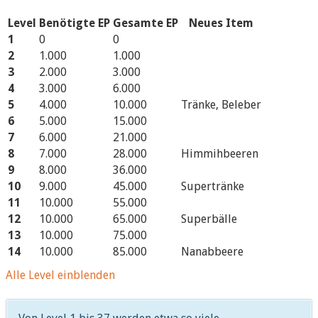
Level
Benötigte EP
Gesamte EP
Neues Item
1
0
0
2
1.000
1.000
3
2.000
3.000
4
3.000
6.000
5
4.000
10.000
Tränke, Beleber
6
5.000
15.000
7
6.000
21.000
8
7.000
28.000
Himmihbeeren
9
8.000
36.000
10
9.000
45.000
Supertränke
11
10.000
55.000
12
10.000
65.000
Superbälle
13
10.000
75.000
14
10.000
85.000
Nanabbeere
15
15.000
100.000
Hypertränke
Alle Level einblenden
16
20.000
120.000
17
20.000
140.000
18
20.000
160.000
Sananabeere