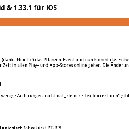
 & 1.33.1 für iOS
 (danke Niantic!) das Pflanzen-Event und nun kommt das Entw
r Zeit in allen Play- und App-Stores online gehen. Die Änderu
n
wenige Änderungen, nichtmal „kleinere Textkorrekturen“ gibt
rtugiesisch
(abgekürzt PT-BR).