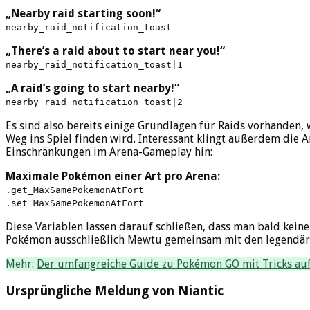
„Nearby raid starting soon!“
nearby_raid_notification_toast
„There’s a raid about to start near you!“
nearby_raid_notification_toast|1
„A raid’s going to start nearby!“
nearby_raid_notification_toast|2
Es sind also bereits einige Grundlagen für Raids vorhande
Weg ins Spiel finden wird. Interessant klingt außerdem die 
Einschränkungen im Arena-Gameplay hin:
Maximale Pokémon einer Art pro Arena:
.get_MaxSamePokemonAtFort
.set_MaxSamePokemonAtFort
Diese Variablen lassen darauf schließen, dass man bald kei
Pokémon ausschließlich Mewtu gemeinsam mit den legendären
Mehr:
Der umfangreiche Guide zu Pokémon GO mit Tricks auf
Ursprüngliche Meldung von Niantic