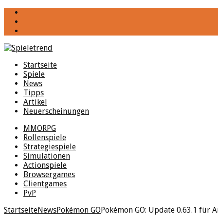
YouTube
Facebook
Twitter
Startseite
Spiele
News
Tipps
Artikel
Neuerscheinungen
MMORPG
Rollenspiele
Strategiespiele
Simulationen
Actionspiele
Browsergames
Clientgames
PvP
Startseite
News
Pokémon GO
Pokémon GO: Update 0.63.1 für An