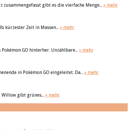
z zusammengefasst gibt es die vierfache Menge...
» mehr
 kürzester Zeit in Massen...
» mehr
s Pokémon GO hinterher. Unzählbare...
» mehr
enende in Pokémon GO eingeleitet. Da...
» mehr
 Willow gibt grünes...
» mehr