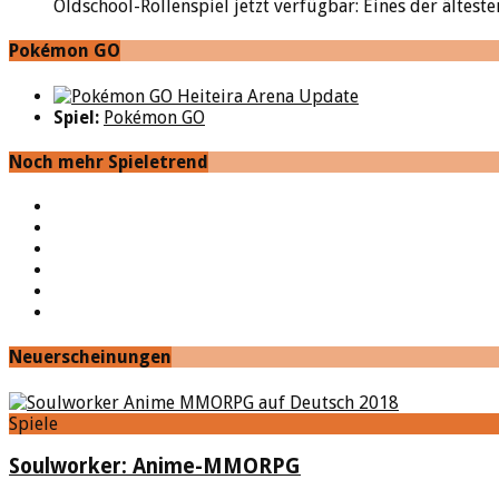
Oldschool-Rollenspiel jetzt verfügbar: Eines der älte
Pokémon GO
Spiel:
Pokémon GO
Noch mehr Spieletrend
YouTube
Facebook
Twitter
Twitch
Google+
Feed
Neuerscheinungen
Spiele
Soulworker: Anime-MMORPG