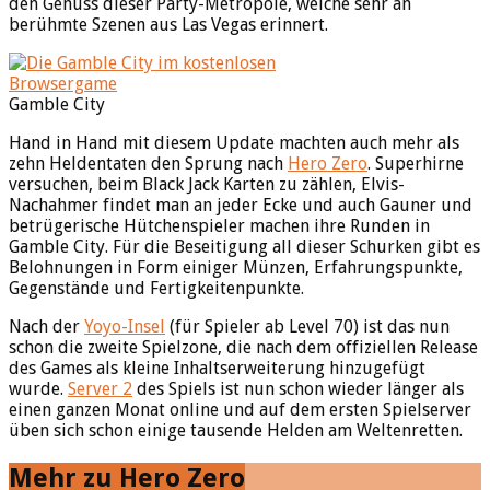
den Genuss dieser Party-Metropole, welche sehr an
berühmte Szenen aus Las Vegas erinnert.
Gamble City
Hand in Hand mit diesem Update machten auch mehr als
zehn Heldentaten den Sprung nach
Hero Zero
. Superhirne
versuchen, beim Black Jack Karten zu zählen, Elvis-
Nachahmer findet man an jeder Ecke und auch Gauner und
betrügerische Hütchenspieler machen ihre Runden in
Gamble City. Für die Beseitigung all dieser Schurken gibt es
Belohnungen in Form einiger Münzen, Erfahrungspunkte,
Gegenstände und Fertigkeitenpunkte.
Nach der
Yoyo-Insel
(für Spieler ab Level 70) ist das nun
schon die zweite Spielzone, die nach dem offiziellen Release
des Games als kleine Inhaltserweiterung hinzugefügt
wurde.
Server 2
des Spiels ist nun schon wieder länger als
einen ganzen Monat online und auf dem ersten Spielserver
üben sich schon einige tausende Helden am Weltenretten.
Mehr zu Hero Zero