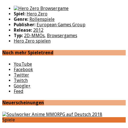
Spiel:
Hero Zero
Genre:
Rollenspiele
Publisher:
European Games Group
Release:
2012
Typ:
2D-MMOs
,
Browsergames
Hero Zero spielen
Noch mehr Spieletrend
YouTube
Facebook
Twitter
Twitch
Google+
Feed
Neuerscheinungen
Spiele