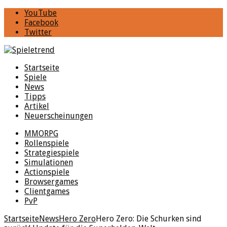
YouTube
Facebook
Twitter
Startseite
Spiele
News
Tipps
Artikel
Neuerscheinungen
MMORPG
Rollenspiele
Strategiespiele
Simulationen
Actionspiele
Browsergames
Clientgames
PvP
Startseite
News
Hero Zero
Hero Zero: Die Schurken sind