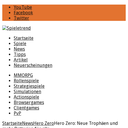
YouTube
Facebook
Twitter
Startseite
Spiele
News
Tipps
Artikel
Neuerscheinungen
MMORPG
Rollenspiele
Strategiespiele
Simulationen
Actionspiele
Browsergames
Clientgames
PvP
Startseite
News
Hero Zero
Hero Zero: Neue Trophäen und