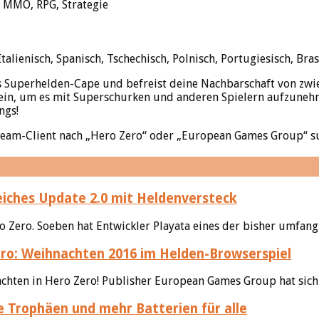
, MMO, RPG, Strategie
talienisch, Spanisch, Tschechisch, Polnisch, Portugiesisch, Bras
 Superhelden-Cape und befreist deine Nachbarschaft von zwiel
 ein, um es mit Superschurken und anderen Spielern aufzune
ngs!
Steam-Client nach „Hero Zero“ oder „European Games Group“ s
iches Update 2.0 mit Heldenversteck
o Zero. Soeben hat Entwickler Playata eines der bisher umfang
ro: Weihnachten 2016 im Helden-Browserspiel
ten in Hero Zero! Publisher European Games Group hat sich e
 Trophäen und mehr Batterien für alle