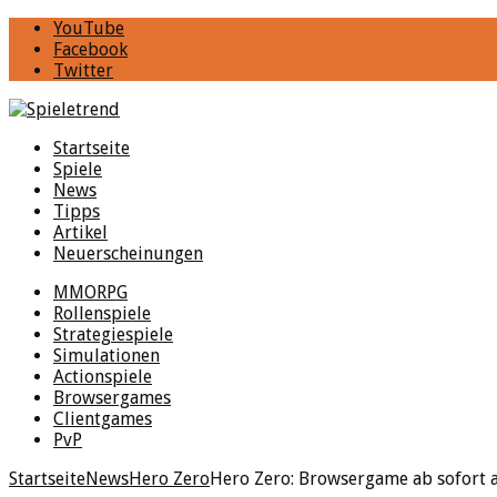
YouTube
Facebook
Twitter
Startseite
Spiele
News
Tipps
Artikel
Neuerscheinungen
MMORPG
Rollenspiele
Strategiespiele
Simulationen
Actionspiele
Browsergames
Clientgames
PvP
Startseite
News
Hero Zero
Hero Zero: Browsergame ab sofort 