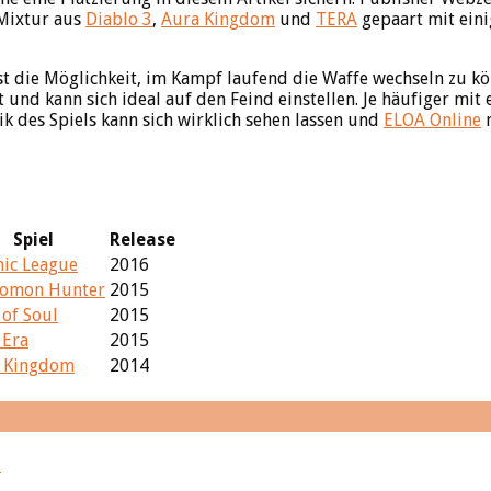
 Mixtur aus
Diablo 3
,
Aura Kingdom
und
TERA
gepaart mit eini
 die Möglichkeit, im Kampf laufend die Waffe wechseln zu kön
nd kann sich ideal auf den Feind einstellen. Je häufiger mit e
k des Spiels kann sich wirklich sehen lassen und
ELOA Online
m
Spiel
Release
ic League
2016
omon Hunter
2015
 of Soul
2015
 Era
2015
 Kingdom
2014
e