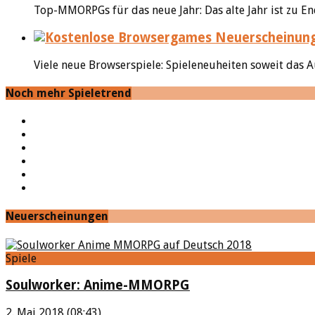
Top-MMORPGs für das neue Jahr: Das alte Jahr ist zu E
Viele neue Browserspiele: Spieleneuheiten soweit das Au
Noch mehr Spieletrend
YouTube
Facebook
Twitter
Twitch
Google+
Feed
Neuerscheinungen
Spiele
Soulworker: Anime-MMORPG
2. Mai 2018 (08:43)