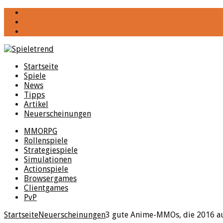
YouTube
Facebook
Twitter
Startseite
Spiele
News
Tipps
Artikel
Neuerscheinungen
MMORPG
Rollenspiele
Strategiespiele
Simulationen
Actionspiele
Browsergames
Clientgames
PvP
Startseite
Neuerscheinungen
3 gute Anime-MMOs, die 2016 au