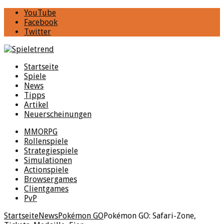
YouTube
Facebook
Twitter
Startseite
Spiele
News
Tipps
Artikel
Neuerscheinungen
MMORPG
Rollenspiele
Strategiespiele
Simulationen
Actionspiele
Browsergames
Clientgames
PvP
Startseite
News
Pokémon GO
Pokémon GO: Safari-Zone,