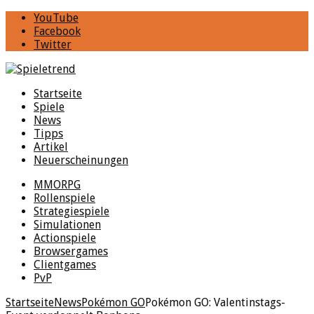
YouTube
Facebook
Twitter
Startseite
Spiele
News
Tipps
Artikel
Neuerscheinungen
MMORPG
Rollenspiele
Strategiespiele
Simulationen
Actionspiele
Browsergames
Clientgames
PvP
Startseite
News
Pokémon GO
Pokémon GO: Valentinstags-